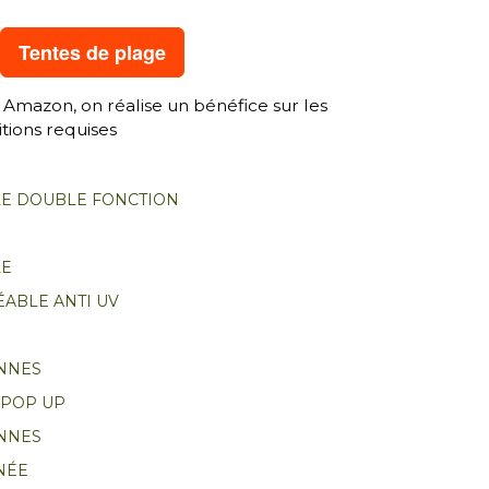
Tentes de plage
 Amazon, on réalise un bénéfice sur les
tions requises
LE DOUBLE FONCTION
LE
ABLE ANTI UV
S
ONNES
 POP UP
ONNES
NÉE