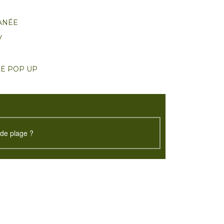
ANÉE
V
LE POP UP
de plage ?