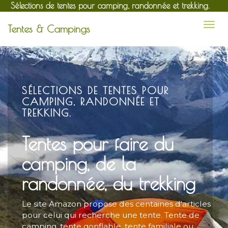
Sélections de tentes pour camping, randonnée et trekking.
Tentes & Campings
SÉLECTIONS DE TENTES POUR
CAMPING, RANDONNÉE ET
TREKKING.
Tentes pour faire du
camping, de la
randonnée, du trekking
Le site Amazon propose des centaines d'articles
pour celui qui recherche une tente. Tente de
camping, tente gonflable, tente familiale ou