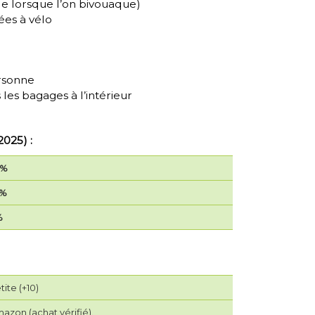
e lorsque l’on bivouaque)
ées à vélo
rsonne
les bagages à l’intérieur
2025) :
7%
2%
%
tite (+10)
azon (achat vérifié).