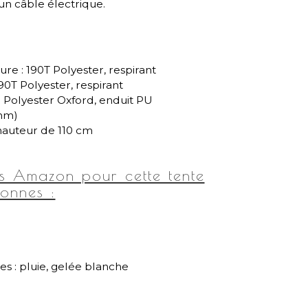
un câble électrique.
ure : 190T Polyester, respirant
190T Polyester, respirant
D Polyester Oxford, enduit PU
 mm)
hauteur de 110 cm
rs Amazon pour cette tente
onnes :
es : pluie, gelée blanche