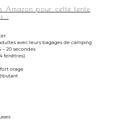
rs Amazon pour cette tente
s :
ter
adultes avec leurs bagages de camping
15 – 20 secondes
4 fenêtres)
fort orage
ébutant
uises