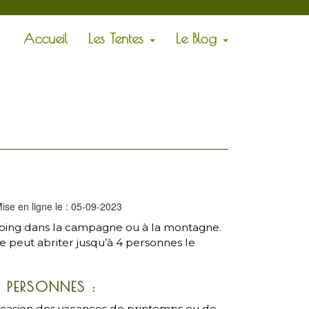
Accueil
Les Tentes
Le Blog
O
ise en ligne le : 05-09-2023
mping dans la campagne ou à la montagne.
 peut abriter jusqu’à 4 personnes le
 PERSONNES :
’occasion des vacances de printemps ou de