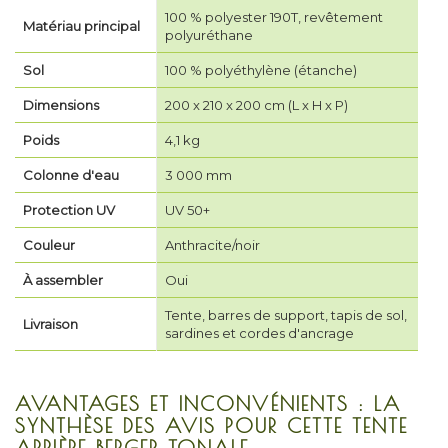
100 % polyester 190T, revêtement
Matériau principal
polyuréthane
Sol
100 % polyéthylène (étanche)
Dimensions
200 x 210 x 200 cm (L x H x P)
Poids
4,1 kg
Colonne d'eau
3 000 mm
Protection UV
UV 50+
Couleur
Anthracite/noir
À assembler
Oui
Tente, barres de support, tapis de sol,
Livraison
sardines et cordes d'ancrage
AVANTAGES ET INCONVÉNIENTS : LA
SYNTHÈSE DES AVIS POUR CETTE TENTE
ARRIÈRE BERGER TONALE.