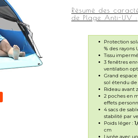
Résumé des caracté
de Plage Anti-UV :
Protection sol
% des rayons
Tissu imperméa
3 fenêtres en
ventilation op
Grand espace i
sol étendu de
Rideau avant z
2 poches en ma
effets personn
4 sacs de sabl
stabilité par v
Poids léger :
1
cm
Livrée avec un