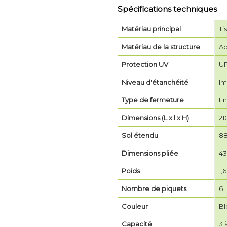
Spécifications techniques
Matériau principal
Ti
Matériau de la structure
Ac
Protection UV
UP
Niveau d'étanchéité
Im
Type de fermeture
En
Dimensions (L x l x H)
21
Sol étendu
88
Dimensions pliée
43
Poids
1,6
Nombre de piquets
6
Couleur
Bl
Capacité
3 