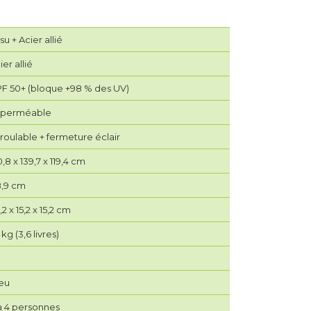
ssu + Acier allié
ier allié
F 50+ (bloque +98 % des UV)
perméable
roulable + fermeture éclair
0,8 x 139,7 x 119,4 cm
,9 cm
,2 x 15,2 x 15,2 cm
 kg (3,6 livres)
eu
à 4 personnes