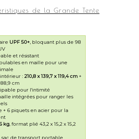
ristiques de la Grande Tente
aire
UPF 50+
, bloquant plus de 98
 UV
ble et résistant
roulables en maille pour une
timale
ntérieur :
210,8 x 139,7 x 119,4 cm
+
 88,9 cm
ipable pour l'intimité
ille intégrées pour ranger les
els
e + 6 piquets en acier pour la
ent
,6 kg
, format plié 43,2 x 15,2 x 15,2
 sac de transport portable