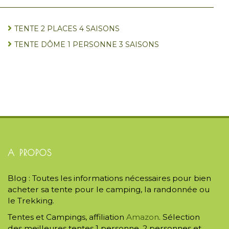
TENTE 2 PLACES 4 SAISONS
TENTE DÔME 1 PERSONNE 3 SAISONS
A PROPOS
Blog : Toutes les informations nécessaires pour bien
acheter sa tente pour le camping, la randonnée ou
le Trekking.
Tentes et Campings, affiliation
Amazon
. Sélection
des meilleures tentes 1 personne, 2 personnes et